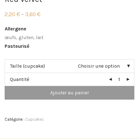
2,20
€
3,60
€
–
Plage
de
prix :
Allergene
2,20 €
à
œufs, gluten, lait
3,60 €
Pasteurisé
Taille (cupcake)
Choisir une option
Quantité
Ajouter au panier
Catégorie :
Cupcakes