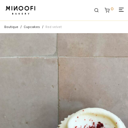
0
Boutique
/
Cupcakes
/
Red velvet