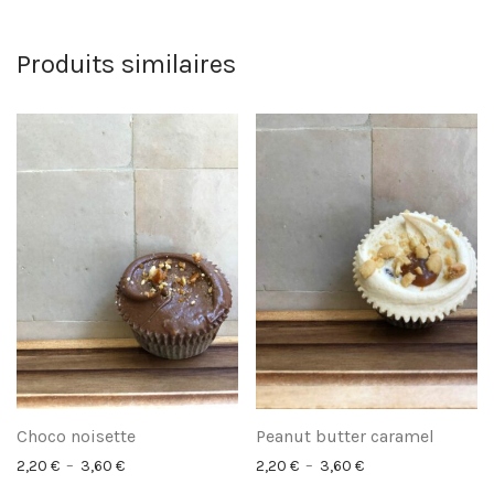
Produits similaires
Choco noisette
Peanut butter caramel
Plage de prix : 2,20 € à 3,60 €
Plage de prix : 2,20
2,20
€
–
3,60
€
2,20
€
–
3,60
€