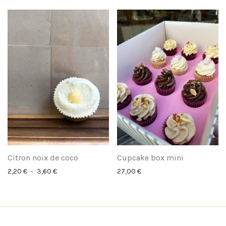
Citron noix de coco
Cupcake box mini
Plage de prix : 2,20 € à 3,60 €
2,20
€
–
3,60
€
27,00
€