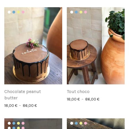
Chocolate peanut
Tout choco
butter
Plage de prix : 1
18,00
€
–
86,00
€
Plage de prix : 18,00 € à 86,00 €
18,00
€
–
86,00
€