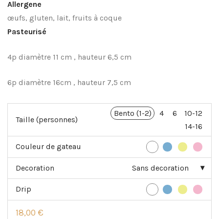
Allergene
18,00 €
à
œufs, gluten, lait, fruits à coque
86,00 €
Pasteurisé
4p diamètre 11 cm , hauteur 6,5 cm
6p diamètre 16cm , hauteur 7,5 cm
Bento (1-2)
4
6
10-12
Taille (personnes)
14-16
Couleur de gateau
Decoration
Sans decoration
Drip
18,00
€