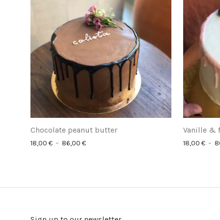
Chocolate peanut butter
Vanille & 
Plage de prix : 18,00 € à 86,00 €
18,00
€
–
86,00
€
18,00
€
–
8
Sign up to our newsletter