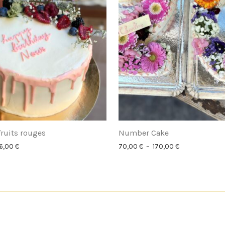
fruits rouges
Number Cake
Plage de prix : 18,00 € à 86,00 €
Plage de prix :
6,00
€
70,00
€
–
170,00
€