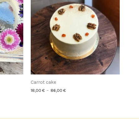
Carrot cake
 70,00 € à 170,00 €
Plage de prix : 18,00 € à 86,00 €
18,00
€
–
86,00
€