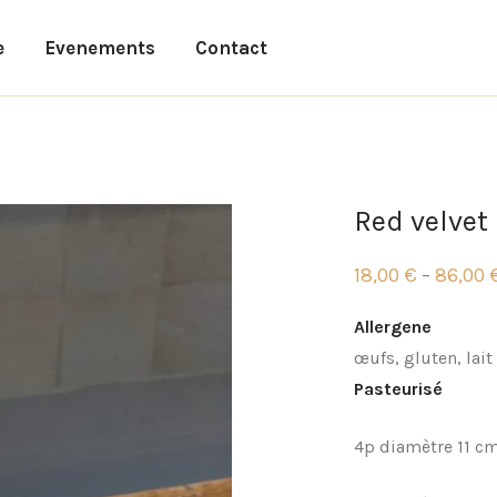
e
Evenements
Contact
Red velvet
18,00
€
86,00
–
Plage
de
prix :
Allergene
18,00 €
à
œufs, gluten, lait
86,00 €
Pasteurisé
4p diamètre 11 cm