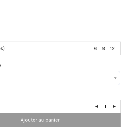
es)
6
8
12
e
Ajouter au panier