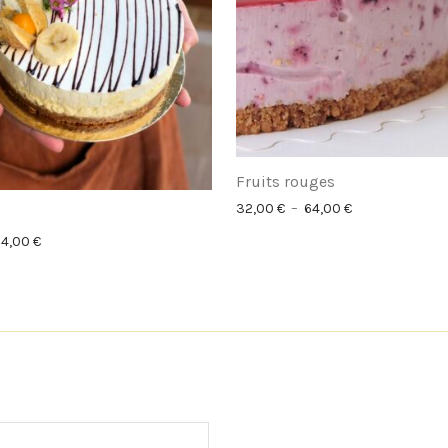
Fruits rouges
Plage de prix :
32,00
€
–
64,00
€
Plage de prix : 32,00 € à 64,00 €
64,00
€