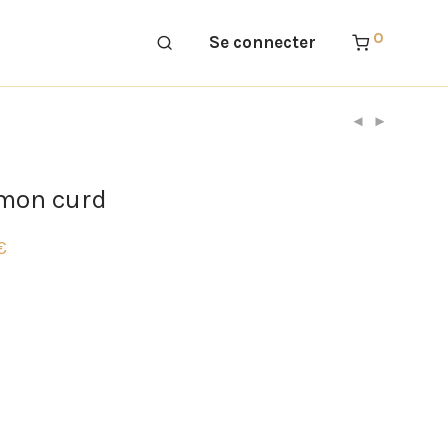
0
Se connecter
emon curd
€