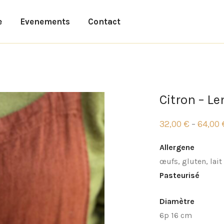
e
Evenements
Contact
Citron – L
32,00
€
64,00
–
Plage
de
prix :
Allergene
32,00 €
à
œufs, gluten, lait
64,00 €
Pasteurisé
Diamètre
6p 16 cm