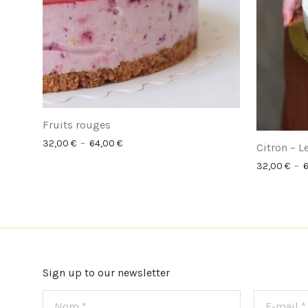
Fruits rouges
Plage de prix : 32,00 € à 64,00 €
32,00
€
–
64,00
€
Citron – 
32,00
€
–
Sign up to our newsletter