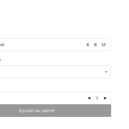
es)
6
8
12
e
Ajouter au panier