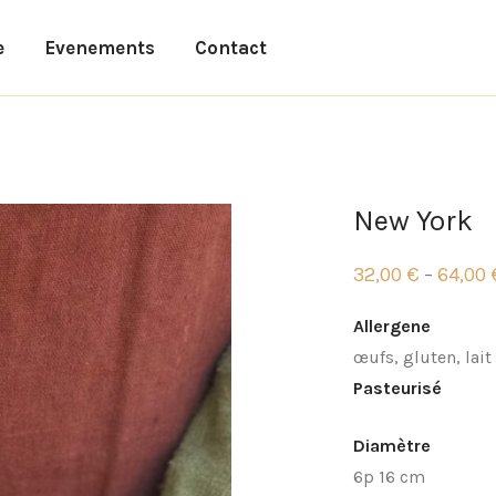
e
Evenements
Contact
New York
32,00
€
64,00
–
Plage
de
prix :
Allergene
32,00 €
à
œufs, gluten, lait
64,00 €
Pasteurisé
Diamètre
6p 16 cm