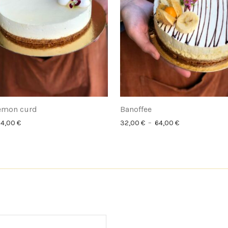
Lemon curd
Banoffee
Plage de prix : 32,00 € à 64,00 €
Plage de prix :
64,00
€
32,00
€
–
64,00
€